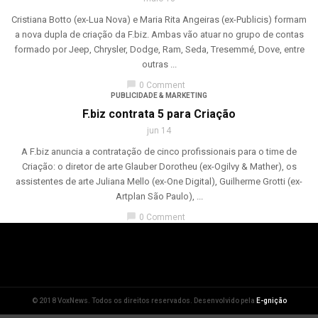
Cristiana Botto (ex-Lua Nova) e Maria Rita Angeiras (ex-Publicis) formam
a nova dupla de criação da F.biz. Ambas vão atuar no grupo de contas
formado por Jeep, Chrysler, Dodge, Ram, Seda, Tresemmé, Dove, entre
outras ...
chat_bubble
0 Comment
PUBLICIDADE & MARKETING
F.biz contrata 5 para Criação
jun 14
A F.biz anuncia a contratação de cinco profissionais para o time de
Criação: o diretor de arte Glauber Dorotheu (ex-Ogilvy & Mather), os
assistentes de arte Juliana Mello (ex-One Digital), Guilherme Grotti (ex-
Artplan São Paulo), ...
chat_bubble
0 Comment
© 2018 VoxNews. Todos os direitos reservados. Desenvolvido pela
E-gnição