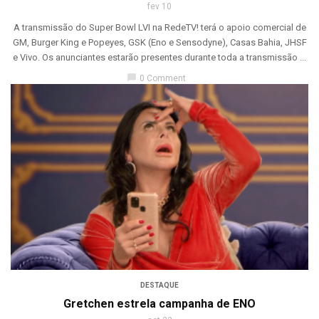
fev 10
A transmissão do Super Bowl LVI na RedeTV! terá o apoio comercial de
GM, Burger King e Popeyes, GSK (Eno e Sensodyne), Casas Bahia, JHSF
e Vivo. Os anunciantes estarão presentes durante toda a transmissão ...
chat_bubble
0 Comment
DESTAQUE
Gretchen estrela campanha de ENO