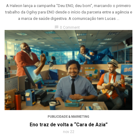
A Haleon lança a campanha “Deu ENO, deu bom“, marcando o primeiro
trabalho da Ogilvy para ENO desde o início da parceria entre a agência e
a marca de saúde digestiva. A comunicação tem Lucas ...
chat_bubble
0 Comment
PUBLICIDADE & MARKETING
Eno traz de volta a “Cara de Azia”
nov 22