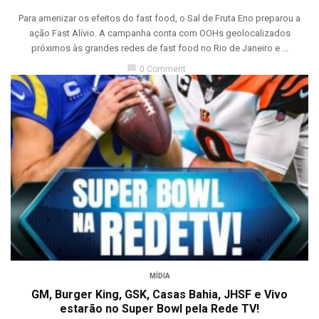
Para amenizar os efeitos do fast food, o Sal de Fruta Eno preparou a
ação Fast Alívio. A campanha conta com OOHs geolocalizados
próximos às grandes redes de fast food no Rio de Janeiro e ...
chat_bubble
0 Comment
MÍDIA
GM, Burger King, GSK, Casas Bahia, JHSF e Vivo
estarão no Super Bowl pela Rede TV!