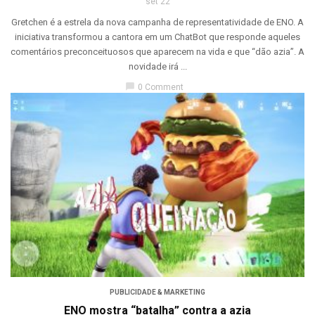
set 22
Gretchen é a estrela da nova campanha de representatividade de ENO. A
iniciativa transformou a cantora em um ChatBot que responde aqueles
comentários preconceituosos que aparecem na vida e que “dão azia”. A
novidade irá ...
chat_bubble
0 Comment
PUBLICIDADE & MARKETING
ENO mostra “batalha” contra a azia