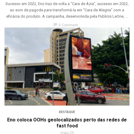
Sucesso em 2022, Eno traz de volta a “Cara de Azia”, sucesso em 2022,
ao som de pagode para transformá-la em “Cara de Alegria” com a
eficácia do produto. A campanha, desenvolvida pela Publicis LeOne, ...
chat_bubble
0 Comment
DESTAQUE
Eno coloca OOHs geolocalizados perto das redes de
fast food
maio 29