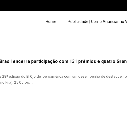
Home
Publicidade | Como Anunciar no
 Brasil encerra participação com 131 prêmios e quatro Gran
 a 28ª edição do El Ojo de Iberoamérica com um desempenho de destaque: fo
d Prix), 25 Ouros, ...