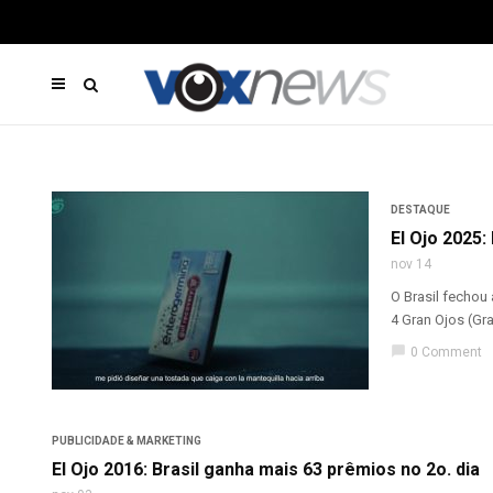
DESTAQUE
El Ojo 2025:
nov 14
O Brasil fechou
4 Gran Ojos (Gran
chat_bubble
0 Comment
PUBLICIDADE & MARKETING
El Ojo 2016: Brasil ganha mais 63 prêmios no 2o. dia