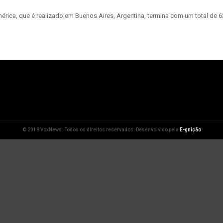
mérica, que é realizado em Buenos Aires, Argentina, termina com um total de
© 2018 VoxNews. Todos os direitos reservados. Desenvolvido pela
E-gnição