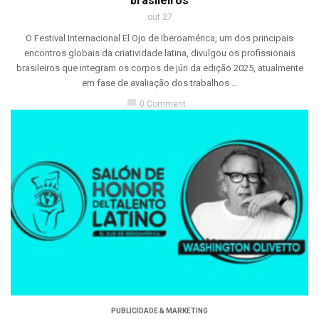
brasileiros
out 27
O Festival Internacional El Ojo de Iberoamérica, um dos principais
encontros globais da criatividade latina, divulgou os profissionais
brasileiros que integram os corpos de júri da edição 2025, atualmente
em fase de avaliação dos trabalhos ...
chat_bubble
0 Comment
PUBLICIDADE & MARKETING