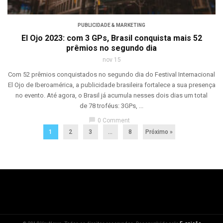
PUBLICIDADE & MARKETING
El Ojo 2023: com 3 GPs, Brasil conquista mais 52
prêmios no segundo dia
nov 15
Com 52 prêmios conquistados no segundo dia do Festival Internacional
El Ojo de Iberoamérica, a publicidade brasileira fortalece a sua presença
no evento. Até agora, o Brasil já acumula nesses dois dias um total
de 78 troféus: 3GPs, ...
chat_bubble
0 Comment
1
2
3
…
8
Próximo »