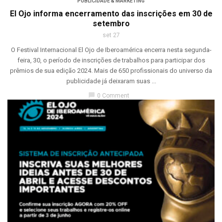
PUBLICIDADE & MARKETING
El Ojo informa encerramento das inscrições em 30 de
setembro
set 27
O Festival Internacional El Ojo de Iberoamérica encerra nesta segunda-
feira, 30, o período de inscrições de trabalhos para participar dos
prêmios de sua edição 2024. Mais de 650 profissionais do universo da
publicidade já deixaram suas ...
chat_bubble
0 Comment