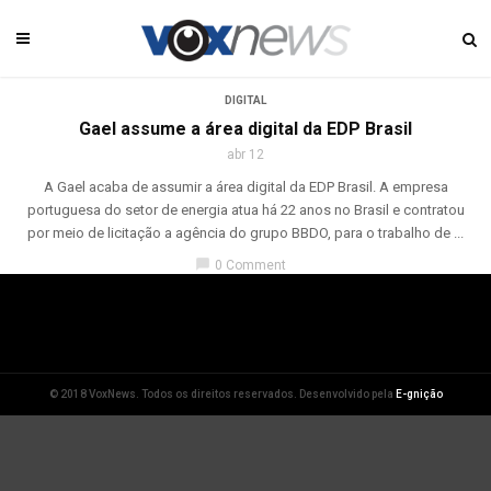
DIGITAL
Gael assume a área digital da EDP Brasil
abr 12
A Gael acaba de assumir a área digital da EDP Brasil. A empresa
portuguesa do setor de energia atua há 22 anos no Brasil e contratou
por meio de licitação a agência do grupo BBDO, para o trabalho de ...
chat_bubble
0 Comment
© 2018 VoxNews. Todos os direitos reservados. Desenvolvido pela
E-gnição