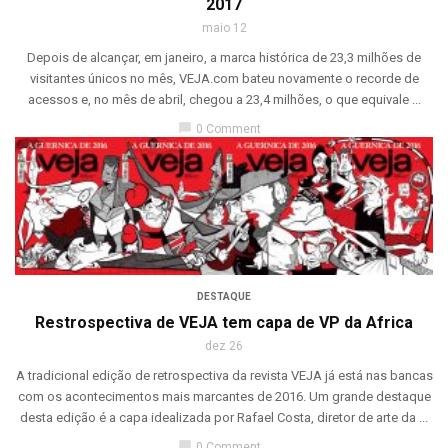
2017
maio 12
Depois de alcançar, em janeiro, a marca histórica de 23,3 milhões de
visitantes únicos no mês, VEJA.com bateu novamente o recorde de
acessos e, no mês de abril, chegou a 23,4 milhões, o que equivale ...
chat_bubble
0 Comment
DESTAQUE
Restrospectiva de VEJA tem capa de VP da Africa
dez 26
A tradicional edição de retrospectiva da revista VEJA já está nas bancas
com os acontecimentos mais marcantes de 2016. Um grande destaque
desta edição é a capa idealizada por Rafael Costa, diretor de arte da ...
chat_bubble
0 Comment