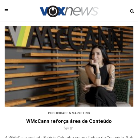
PUBLICIDADE & MARKETING
WMcCann reforça área de Conteúdo
fev 01
A WMcCann contrata Patrícia Colombo como diretora de Conteúdo. Sob