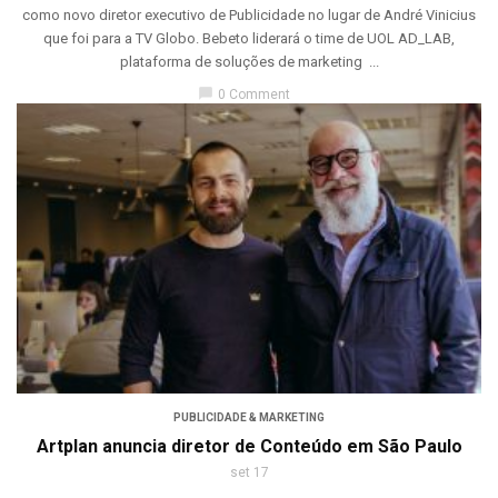
como novo diretor executivo de Publicidade no lugar de André Vinicius
que foi para a TV Globo. Bebeto liderará o time de UOL AD_LAB,
plataforma de soluções de marketing ...
chat_bubble
0 Comment
PUBLICIDADE & MARKETING
Artplan anuncia diretor de Conteúdo em São Paulo
set 17