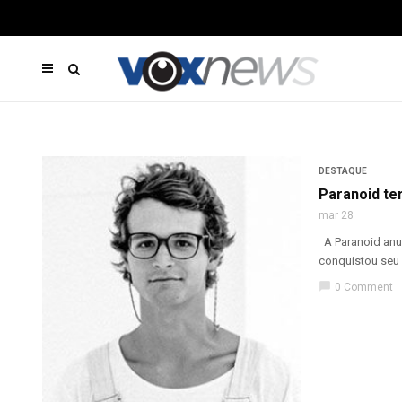
DESTAQUE
Paranoid te
mar 28
A Paranoid anun
conquistou seu 
chat_bubble
0 Comment