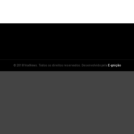
© 2018 VoxNews. Todos os direitos reservados. Desenvolvido pela
E-gnição