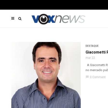
DESTAQUE
Giacometti R
mar 22
A Giacometti Ri
no mercado publ
chat_bubble
0 Comment