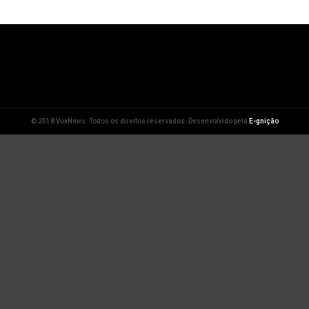
© 2018 VoxNews. Todos os direitos reservados. Desenvolvido pela
E-gnição