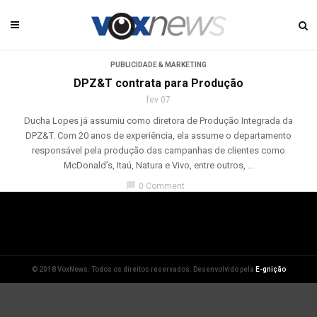
PUBLICIDADE & MARKETING
DPZ&T contrata para Produção
fev 07
Ducha Lopes já assumiu como diretora de Produção Integrada da
DPZ&T. Com 20 anos de experiência, ela assume o departamento
responsável pela produção das campanhas de clientes como
McDonald’s, Itaú, Natura e Vivo, entre outros, ...
chat_bubble
0 Comment
© 2018 VoxNews. Todos os direitos reservados. Desenvolvido pela
E-gnição