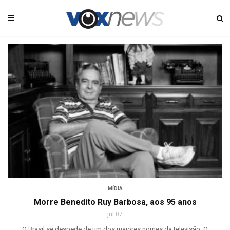
MÍDIA
Morre Benedito Ruy Barbosa, aos 95 anos
jul 07
O Brasil se despede de um dos maiores nomes da televisão. O