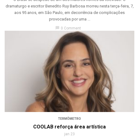
dramaturgo e escritor Benedito Ruy Barbosa morreu nesta terça-feira, 7,
aos 95 anos, em São Paulo, em decorrência de complicações
provocadas por uma ...
chat_bubble
0 Comment
TERMÔMETRO
COOLAB reforça área artística
jan 23