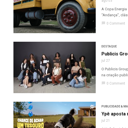
ago 03
A Copa Energia 
“Andança”, cláss
chat_bubble
0 Comment
DESTAQUE
Publicis Gro
jul 27
O Publicis Grou
na criação publi
chat_bubble
0 Comment
PUBLICIDADE & M
Ypê aposta 
jul 21