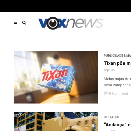
PUBLICIDADE & M
Tixan põe m
ago 05
Meias sujas de 
nova campanha d
chat_bubble
0 Comment
DESTAQUE
“Andança” e