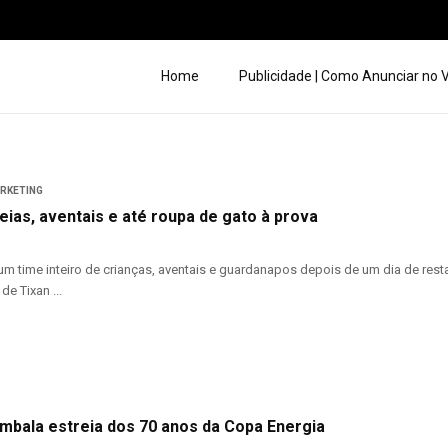
Home
Publicidade | Como Anunciar no
ARKETING
eias, aventais e até roupa de gato à prova
um time inteiro de crianças, aventais e guardanapos depois de um dia de rest
e Tixan ...
mbala estreia dos 70 anos da Copa Energia