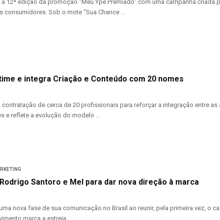
o à 12ª edição da promoção “Meu Ypê Premiado” com uma campanha criada pel
s consumidores. Sob o mote “Sua Chance ...
time e integra Criação e Conteúdo com 20 nomes
 contratação de cerca de 20 profissionais para reforçar a integração entre
s e reflete a evolução do modelo ...
ARKETING
 Rodrigo Santoro e Mel para dar nova direção à marca
a uma nova fase de sua comunicação no Brasil ao reunir, pela primeira vez, o
imento marca a estreia ...