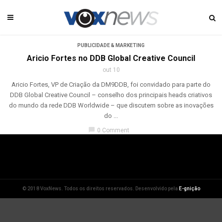
PUBLICIDADE & MARKETING
Aricio Fortes no DDB Global Creative Council
out 10
Aricio Fortes, VP de Criação da DM9DDB, foi convidado para parte do
DDB Global Creative Council – conselho dos principais heads criativos
do mundo da rede DDB Worldwide – que discutem sobre as inovações
do ...
chat_bubble
0 Comment
© 2018 VoxNews. Todos os direitos reservados. Desenvolvido pela
E-gnição