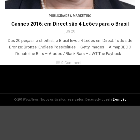
PUBLICIDADE & MARKETING
Cannes 2016: em Direct são 4 Leões para o Brasil
jun 20
Das 20 peças no shortlist, o Brasil levou 4 Leões em Direct. Todos de
Bronze: Bronze: Endless Possibilities – Getty Images – AlmapBBDO
Donate the Bars – Atados / Black Bars – JWT The Payback ...
chat_bubble
0 Comment
© 2018 VoxNews. Todos os direitos reservados. Desenvolvido pela
E-gnição