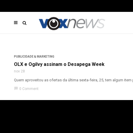
PUBLICIDADE & MARKETING
OLX e Ogilvy assinam o Desapega Week
nov 28
Quem aproveitou as ofertas da última sexta-feira, 25, tem algum item
chat_bubble
0 Comment