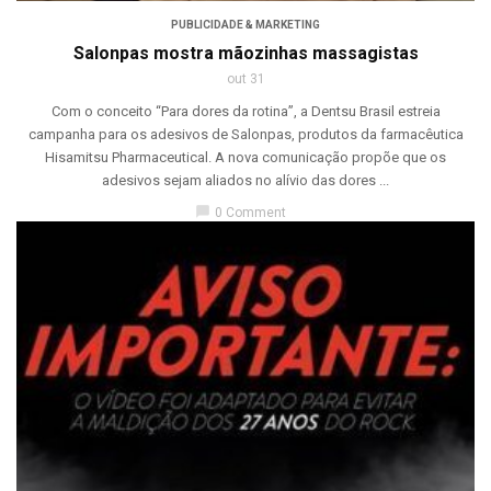
PUBLICIDADE & MARKETING
Salonpas mostra mãozinhas massagistas
out 31
Com o conceito “Para dores da rotina”, a Dentsu Brasil estreia
campanha para os adesivos de Salonpas, produtos da farmacêutica
Hisamitsu Pharmaceutical. A nova comunicação propõe que os
adesivos sejam aliados no alívio das dores ...
chat_bubble
0 Comment