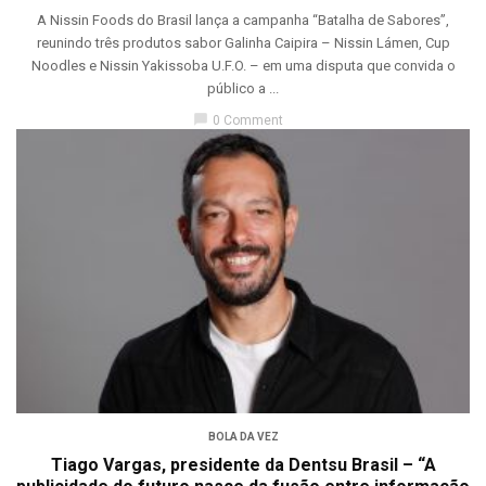
A Nissin Foods do Brasil lança a campanha “Batalha de Sabores”,
reunindo três produtos sabor Galinha Caipira – Nissin Lámen, Cup
Noodles e Nissin Yakissoba U.F.O. – em uma disputa que convida o
público a ...
chat_bubble
0 Comment
BOLA DA VEZ
Tiago Vargas, presidente da Dentsu Brasil – “A