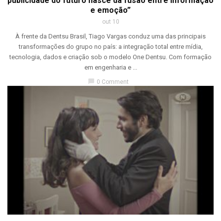
publicidade do futuro nasce da fusão entre informação
e emoção”
out 10
À frente da Dentsu Brasil, Tiago Vargas conduz uma das principais
transformações do grupo no país: a integração total entre mídia,
tecnologia, dados e criação sob o modelo One Dentsu. Com formação
em engenharia e ...
chat_bubble
0 Comment