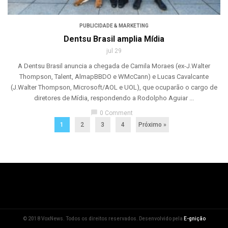
PUBLICIDADE & MARKETING
Dentsu Brasil amplia Mídia
jul 29
A Dentsu Brasil anuncia a chegada de Camila Moraes (ex-J.Walter
Thompson, Talent, AlmapBBDO e WMcCann) e Lucas Cavalcante
(J.Walter Thompson, Microsoft/AOL e UOL), que ocuparão o cargo de
diretores de Mídia, respondendo a Rodolpho Aguiar ...
chat_bubble
0 Comment
1
2
3
4
Próximo »
© 2018 VoxNews. Todos os direitos reservados. Desenvolvido pela
E-gnição