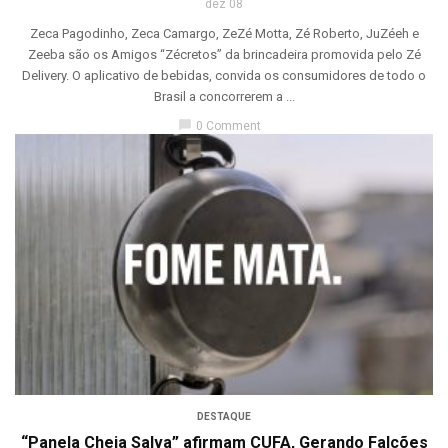
dez 08
Zeca Pagodinho, Zeca Camargo, ZeZé Motta, Zé Roberto, JuZéeh e
Zeeba são os Amigos “Zécretos” da brincadeira promovida pelo Zé
Delivery. O aplicativo de bebidas, convida os consumidores de todo o
Brasil a concorrerem a ...
chat_bubble
0 Comment
DESTAQUE
“Panela Cheia Salva” afirmam CUFA, Gerando Falcões