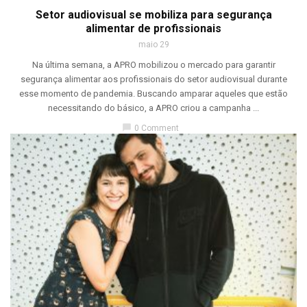
Setor audiovisual se mobiliza para segurança
alimentar de profissionais
maio 29
Na última semana, a APRO mobilizou o mercado para garantir
segurança alimentar aos profissionais do setor audiovisual durante
esse momento de pandemia. Buscando amparar aqueles que estão
necessitando do básico, a APRO criou a campanha ...
chat_bubble
0 Comment