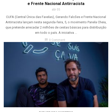
e Frente Nacional Antirracista
abr 05
CUFA (Central Única das Favelas), Gerando Falcões e Frente Nacional
Antirracista lançam nesta segunda-feira, 5, o movimento Panela Cheia,
que pretende arrecadar 2 milhões de cestas básicas para distribuição
em todo o país. A iniciativa ...
chat_bubble
0 Comment