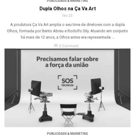
PUBLICIDADE & MARKETING
Dupla Olhos na Ça Va Art
fev 23
A produtora Ça Va Art amplia o seu time de diretores com a dupla
Olhos, formada por Bento Abreu e Rodolfo Sily. Atuando em conjunto
há mais de 12 anos, a Olhos antes era representada ...
chat_bubble
0 Comment
PUBLICIDADE & MARKETING