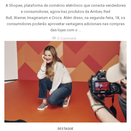
A Shopee, plataforma de comércio eletrônico que conecta vendedores
e consumidores, agora traz produtos da Ambev, Red
Bull, Warner, Imaginarium e Crocs. Além disso, na segunda-feira, 18, os
consumidores poderão aproveitar vantagens adicionais nas compras
das lojas com o ...
chat_bubble
0 Comment
DESTAQUE