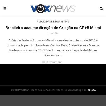
PUBLICIDADE & MARKETING
Brasileiro assume direção de Criação na CP+B Miami
mar 06
A Crispin Porter + Bogusky Miami – que desde outubro de 2016 é
comandada pelo trio brasileiro Vinicius Reis, André Kassu e Marcos
Medeiros, sócios da CP+B Brasil – anuncia a chegada de Marcus
Kawamura ...
chat_bubble
0 Comment
© 2018 VoxNews. Todos os direitos reservados. Desenvolvido pela
E-gnição