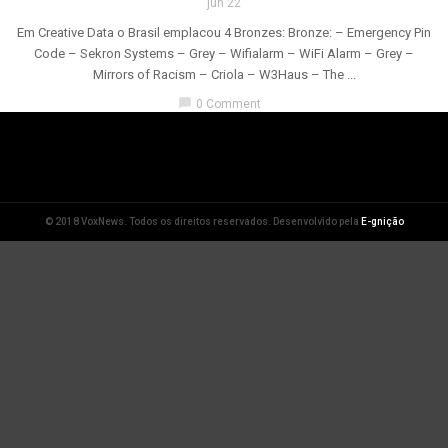
jun 22
Em Creative Data o Brasil emplacou 4 Bronzes: Bronze: – Emergency Pin
Code – Sekron Systems – Grey – Wifialarm – WiFi Alarm – Grey –
Mirrors of Racism – Criola – W3Haus – The ...
chat_bubble
0 Comment
© 2018 VoxNews. Todos os direitos reservados. Desenvolvido pela
E-gnição