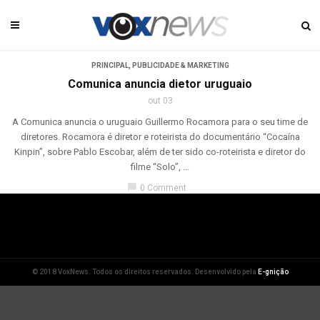
PRINCIPAL
,
PUBLICIDADE & MARKETING
Comunica anuncia dietor uruguaio
out 03
A Comunica anuncia o uruguaio Guillermo Rocamora para o seu time de
diretores. Rocamora é diretor e roteirista do documentário “Cocaína
Kinpin”, sobre Pablo Escobar, além de ter sido co-roteirista e diretor do
filme “Solo”, ...
chat_bubble
0 Comment
© 2018 VoxNews. Todos os direitos reservados. Desenvolvido pela
E-gnição