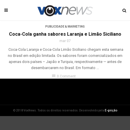
PUBLICIDADE & MARKETING
Coca-Cola ganha sabores Laranja e Limão Siciliano
mar 07
Coca-Cola Laranja e Coca-Cola Limão Siciliano chegam esta semana
no Brasil em edição limitada. Os sabores foram comercializados em
apenas dois países – Japão e Turquia, respectivamente — antes de
desembarcarem no Brasil. Em formato ...
chat_bubble
0 Comment
© 2018 VoxNews. Todos os direitos reservados. Desenvolvido pela
E-gnição