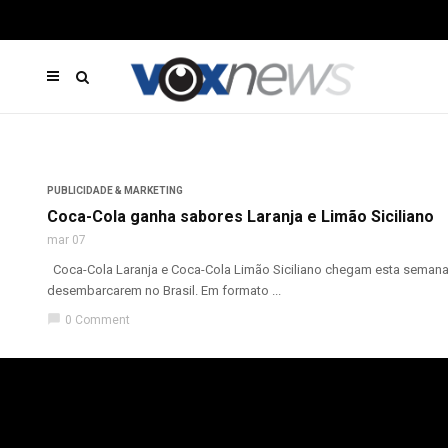
PUBLICIDADE & MARKETING
Coca-Cola ganha sabores Laranja e Limão Siciliano
mar 07
Coca-Cola Laranja e Coca-Cola Limão Siciliano chegam esta semana 
desembarcarem no Brasil. Em formato ...
chat_bubble
0 Comment