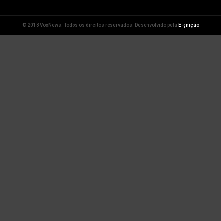
© 2018 VoxNews. Todos os direitos reservados. Desenvolvido pela
E-gnição