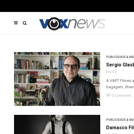
PUBLICIDADE & M
Sergio Glas
fev 03
A VAPT Filmes a
bagagem, divers
chat_bubble
0 Comment
PUBLICIDADE & M
Damasco Fil