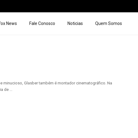
 Vox News
Fale Conosco
Noticias
Quem Somos
te e minucioso, Glasber também é montador cinematográfico. Na
 de ...