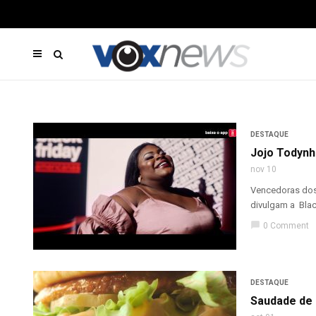
DESTAQUE
Jojo Todynh
nov 10
Vencedoras dos 
divulgam a Blac
chat_bubble
0 Comment
DESTAQUE
Saudade de