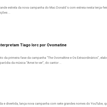
rande estrela da nova campanha do Mac Donald´s com estreia nesta terça-fei
ções ...
nterpretam Tiago Iorc por Ovomatine
to da primeira fase da campanha “The Ovomaltine e Os Extraordinários”, elabo
aródia da música “Amei te ver”, do cantor ...
nada e divertida, lança nova campanha com sete grandes nomes do YouTube, que