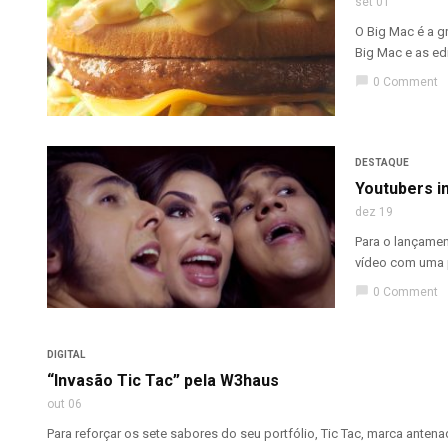
set 01
O Big Mac é a g
Big Mac e as edi
chat_bubble
0 Comment
DESTAQUE
Youtubers i
dez 19
Para o lançamen
vídeo com uma p
chat_bubble
0 Comment
DIGITAL
“Invasão Tic Tac” pela W3haus
out 06
Para reforçar os sete sabores do seu portfólio, Tic Tac, marca ante