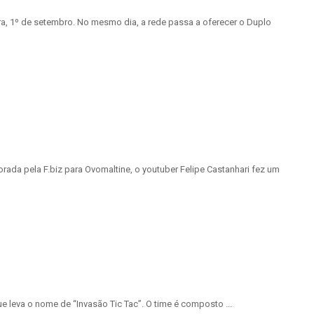
ra, 1º de setembro. No mesmo dia, a rede passa a oferecer o Duplo
rada pela F.biz para Ovomaltine, o youtuber Felipe Castanhari fez um
 leva o nome de “Invasão Tic Tac”. O time é composto ...