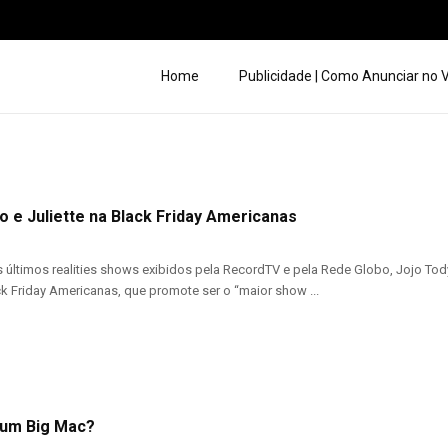
Home
Publicidade | Como Anunciar no
o e Juliette na Black Friday Americanas
últimos realities shows exibidos pela RecordTV e pela Rede Globo, Jojo Todynh
k Friday Americanas, que promote ser o “maior show ...
 um Big Mac?