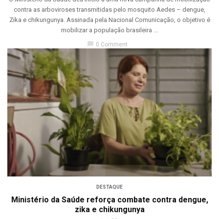
contra as arboviroses transmitidas pelo mosquito Aedes – dengue,
Zika e chikungunya. Assinada pela Nacional Comunicação, o objetivo é
mobilizar a população brasileira ...
chat_bubble
0 Comment
DESTAQUE
Ministério da Saúde reforça combate contra dengue,
zika e chikungunya