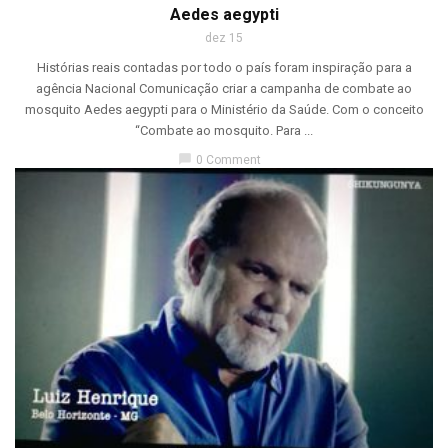
Aedes aegypti
dez 15
Histórias reais contadas por todo o país foram inspiração para a
agência Nacional Comunicação criar a campanha de combate ao
mosquito Aedes aegypti para o Ministério da Saúde. Com o conceito
“Combate ao mosquito. Para ...
chat_bubble
0 Comment