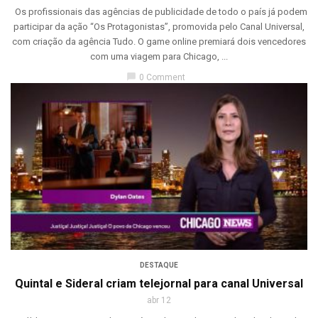
Os profissionais das agências de publicidade de todo o país já podem
participar da ação “Os Protagonistas”, promovida pelo Canal Universal,
com criação da agência Tudo. O game online premiará dois vencedores
com uma viagem para Chicago, ...
chat_bubble
0 Comment
DESTAQUE
Quintal e Sideral criam telejornal para canal Universal
abr 12