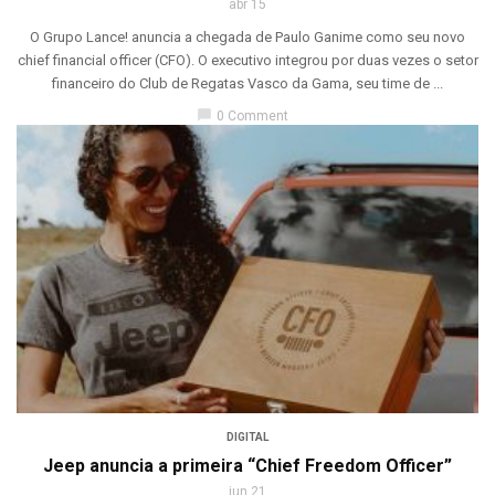
abr 15
O Grupo Lance! anuncia a chegada de Paulo Ganime como seu novo
chief financial officer (CFO). O executivo integrou por duas vezes o setor
financeiro do Club de Regatas Vasco da Gama, seu time de ...
chat_bubble
0 Comment
DIGITAL
Jeep anuncia a primeira “Chief Freedom Officer”
jun 21