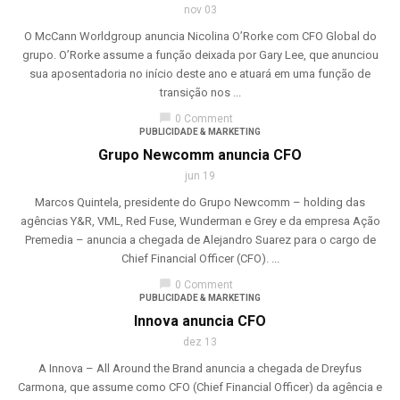
nov 03
O McCann Worldgroup anuncia Nicolina O’Rorke com CFO Global do
grupo. O’Rorke assume a função deixada por Gary Lee, que anunciou
sua aposentadoria no início deste ano e atuará em uma função de
transição nos ...
chat_bubble
0 Comment
PUBLICIDADE & MARKETING
Grupo Newcomm anuncia CFO
jun 19
Marcos Quintela, presidente do Grupo Newcomm – holding das
agências Y&R, VML, Red Fuse, Wunderman e Grey e da empresa Ação
Premedia – anuncia a chegada de Alejandro Suarez para o cargo de
Chief Financial Officer (CFO). ...
chat_bubble
0 Comment
PUBLICIDADE & MARKETING
Innova anuncia CFO
dez 13
A Innova – All Around the Brand anuncia a chegada de Dreyfus
Carmona, que assume como CFO (Chief Financial Officer) da agência e