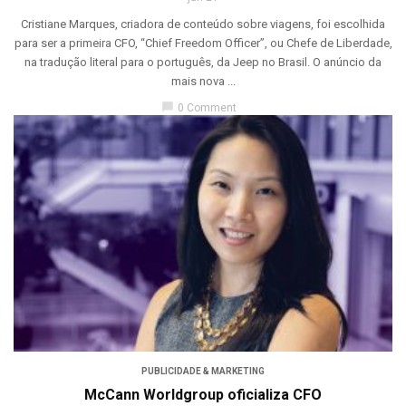
Cristiane Marques, criadora de conteúdo sobre viagens, foi escolhida
para ser a primeira CFO, “Chief Freedom Officer”, ou Chefe de Liberdade,
na tradução literal para o português, da Jeep no Brasil. O anúncio da
mais nova ...
chat_bubble
0 Comment
PUBLICIDADE & MARKETING
McCann Worldgroup oficializa CFO