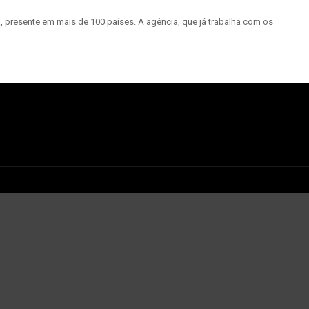
a, presente em mais de 100 países. A agência, que já trabalha com os