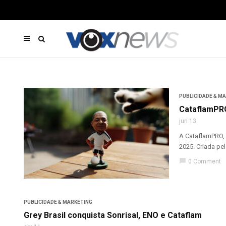
PUBLICIDADE & M
CataflamPRO
jun 13
A CataflamPRO, 
2025. Criada pel
chat_bubble
0 Comment
PUBLICIDADE & MARKETING
Grey Brasil conquista Sonrisal, ENO e Cataflam