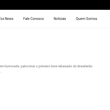
 Vox News
Fale Conosco
Noticias
Quem Somos
m-humorada: patrocinar o primeiro time rebaixado do Brasileirão
..