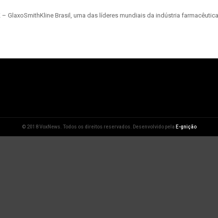
K – GlaxoSmithKline Brasil, uma das líderes mundiais da indústria farmacêutic
© 2018 VoxNews. Todos os direitos reservados. Desenvolvido pela
E-gnição