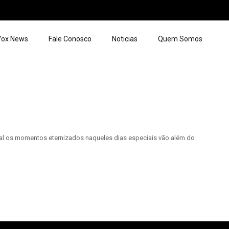
 Vox News
Fale Conosco
Noticias
Quem Somos
ual os momentos eternizados naqueles dias especiais vão além do