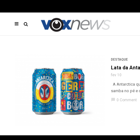
DESTAQUE
Lata da Ant
fev 10
A Antarctica qu
samba no pé e da
chat_bubble
0 Comment