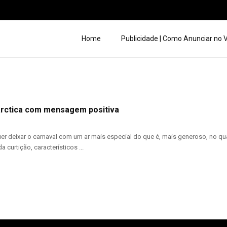
Home
Publicidade | Como Anunciar no
arctica com mensagem positiva
er deixar o carnaval com um ar mais especial do que é, mais generoso, no q
 curtição, característicos ...