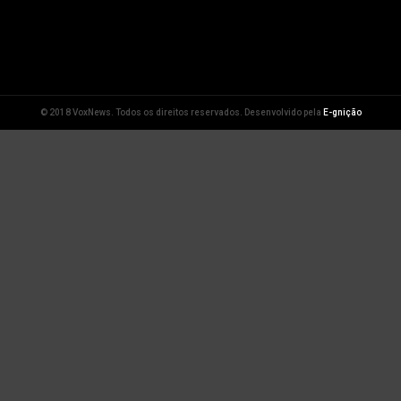
© 2018 VoxNews. Todos os direitos reservados. Desenvolvido pela
E-gnição