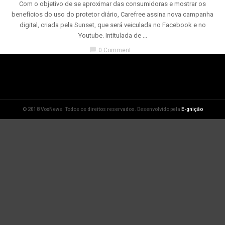
Com o objetivo de se aproximar das consumidoras e mostrar os
benefícios do uso do protetor diário, Carefree assina nova campanha
digital, criada pela Sunset, que será veiculada no Facebook e no
Youtube. Intitulada de ...
chat_bubble
0 Comment
© 2018 VoxNews. Todos os direitos reservados. Desenvolvido pela
E-gnição