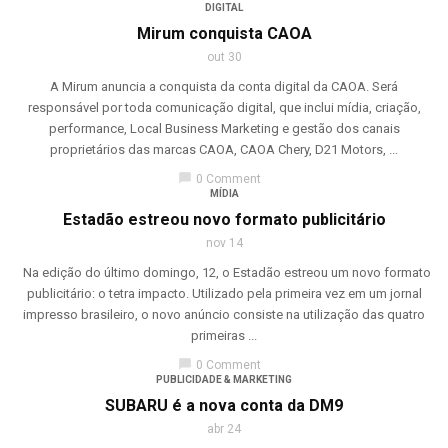
DIGITAL
Mirum conquista CAOA
out 30
A Mirum anuncia a conquista da conta digital da CAOA. Será
responsável por toda comunicação digital, que inclui mídia, criação,
performance, Local Business Marketing e gestão dos canais
proprietários das marcas CAOA, CAOA Chery, D21 Motors, ...
chat_bubble
0 Comment
MÍDIA
Estadão estreou novo formato publicitário
nov 14
Na edição do último domingo, 12, o Estadão estreou um novo formato
publicitário: o tetra impacto. Utilizado pela primeira vez em um jornal
impresso brasileiro, o novo anúncio consiste na utilização das quatro
primeiras ...
chat_bubble
0 Comment
PUBLICIDADE & MARKETING
SUBARU é a nova conta da DM9
abr 24