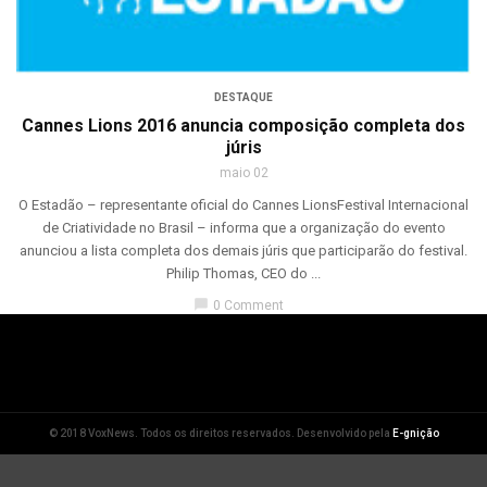
DESTAQUE
Cannes Lions 2016 anuncia composição completa dos
júris
maio 02
O Estadão – representante oficial do Cannes LionsFestival Internacional
de Criatividade no Brasil – informa que a organização do evento
anunciou a lista completa dos demais júris que participarão do festival.
Philip Thomas, CEO do ...
chat_bubble
0 Comment
© 2018 VoxNews. Todos os direitos reservados. Desenvolvido pela
E-gnição