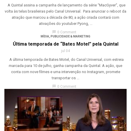
A Quintal assina a campanha de lançamento da série “MacGyver”, que
volta às telas brasileiras pelo Canal Universal. Para anunciar o reboot da
atração que marcou a década de 80, a ação criada contará com
ativações do youtuber Pyong, ...
chat_bubble
0 Comment
MÍDIA
,
PUBLICIDADE & MARKETING
Última temporada de “Bates Motel” pela Quintal
jul 04
A última temporada de Bates Motel, do Canal Universal, com estreia
marcada para 10 de julho, ganha campanha da Quintal. A ação, que
conta com nove filmes e uma intervenção no Instagram, promete
transportar os ...
chat_bubble
0 Comment