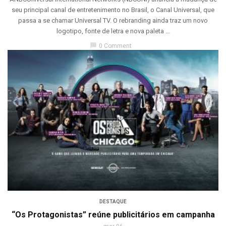
seu principal canal de entretenimento no Brasil, o Canal Universal, que
passa a se chamar Universal TV. O rebranding ainda traz um novo
logotipo, fonte de letra e nova paleta ...
chat_bubble
0 Comment
DESTAQUE
“Os Protagonistas” reúne publicitários em campanha