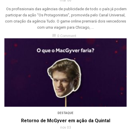
mar 06
Os profissionais das agências de publicidade de todo o país já podem
participar da ação “Os Protagonistas”, promovida pelo Canal Universal,
com criação da agência Tudo. O game online premiará dois vencedores
com uma viagem para Chicago, ...
chat_bubble
0 Comment
DESTAQUE
Retorno de McGyver em ação da Quintal
nov 03