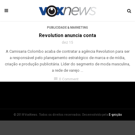
PUBLICIDADE & MARKETING
Revolution anuncia conta
dez 15
A Camisaria Colombo acaba de contratar a agência Revolution para ser
a responsável pelo planejamento estratégico de marca e de mídia,
criação e produção publicitária. Líder do segmento de moda masculina,
a rede de varejo ...
chat_bubble
0 Comment
© 2018 VoxNews. Todos os direitos reservados. Desenvolvido pela
E-gnição