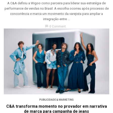
A C&A definiu a Wigoo como parceira para liderar sua estratégia de
performance de vendas no Brasil. A escolha ocorreu após processo de
concorrência e marca um movimento da varejista para ampliar a
integração entre ...
chat_bubble
0 Comment
PUBLICIDADE & MARKETING
C&A transforma momento no provador em narrativa
de marca para campanha de jeans