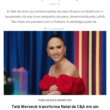
mar 18
A C&A dá início às comemorações de seus 50 anos no Brasil com o
lançamento de sua nova campanha de jeans, desenvolvida pela LePub
São Paulo em parceria com a Thinkers. A estratégia parte de ...
chat_bubble
0 Comment
PUBLICIDADE & MARKETING
Tatá Werneck transforma Natal da C&A em um