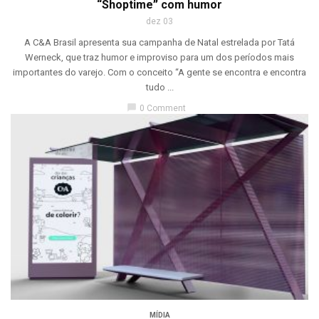
“Shoptime” com humor
dez 03
A C&A Brasil apresenta sua campanha de Natal estrelada por Tatá
Werneck, que traz humor e improviso para um dos períodos mais
importantes do varejo. Com o conceito “A gente se encontra e encontra
tudo ...
chat_bubble
0 Comment
MÍDIA