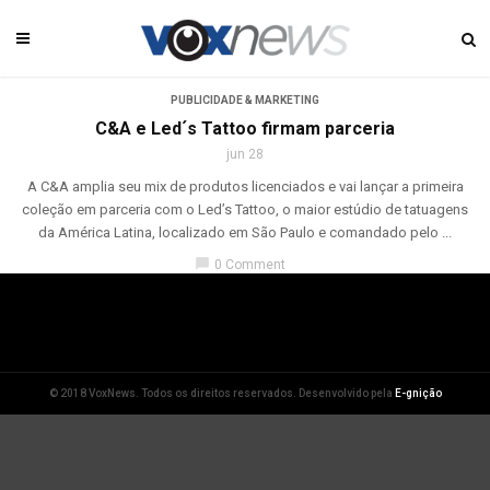
PUBLICIDADE & MARKETING
C&A e Led´s Tattoo firmam parceria
jun 28
A C&A amplia seu mix de produtos licenciados e vai lançar a primeira
coleção em parceria com o Led’s Tattoo, o maior estúdio de tatuagens
da América Latina, localizado em São Paulo e comandado pelo ...
chat_bubble
0 Comment
© 2018 VoxNews. Todos os direitos reservados. Desenvolvido pela
E-gnição