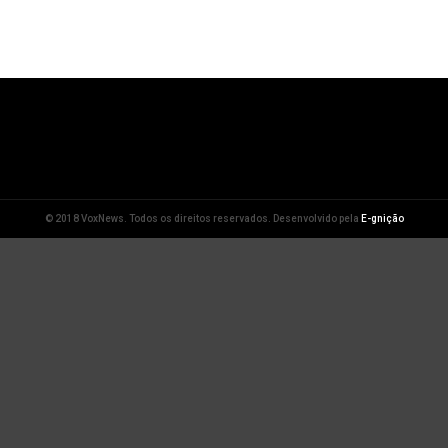
© 2018 VoxNews. Todos os direitos reservados. Desenvolvido pela
E-gnição