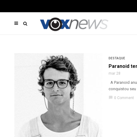
DESTAQUE
Paranoid te
mar 28
A Paranoid anun
conquistou seu 
chat_bubble
0 Comment