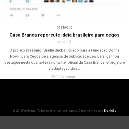
DESTAQUE
Casa Branca repercute ideia brasileira para cegos
maio 12
O projeto brasileiro “Braille Bricks”, criado para a Fundação Dorina
Nowill para Cegos pela agência de publicidade Lew Lara, ganhou
destaque nesta quarta-feira no twitter oficial da Casa Branca. O projeto é
a adaptação dos ...
chat_bubble
0 Comment
© 2018 VoxNews. Todos os direitos reservados. Desenvolvido pela
E-gnição