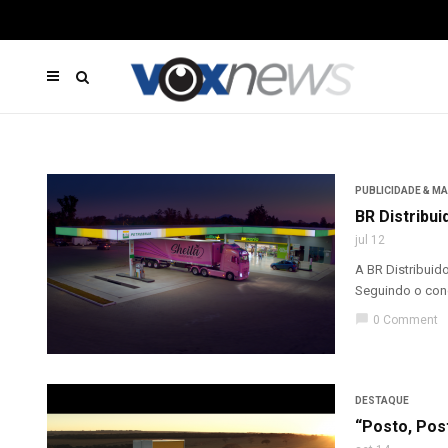
PUBLICIDADE & M
BR Distribu
jul 12
A BR Distribuid
Seguindo o conc
chat_bubble
0 Comment
DESTAQUE
“Posto, Pos