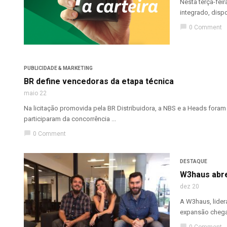
Nesta terça-fei
integrado, dispo
chat_bubble
0 Comment
PUBLICIDADE & MARKETING
BR define vencedoras da etapa técnica
maio 22
Na licitação promovida pela BR Distribuidora, a NBS e a Heads for
participaram da concorrência ...
chat_bubble
0 Comment
DESTAQUE
W3haus abre
dez 20
A W3haus, lider
expansão chega 
chat_bubble