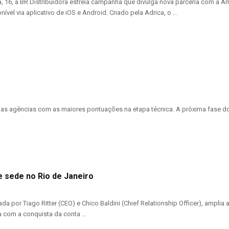
ra, 16, a BR Distribuidora estreia campanha que divulga nova parceria com a A
nível via aplicativo de iOS e Android. Criado pela Adrica, o ...
am as agências com as maiores pontuações na etapa técnica. A próxima fase 
 sede no Rio de Janeiro
ada por Tiago Ritter (CEO) e Chico Baldini (Chief Relationship Officer), ampl
com a conquista da conta ...