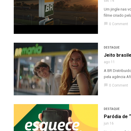
set 14
Um jingle nas v
filme criado pela
chat_bubble
0 Comment
DESTAQUE
Jeito brasil
ago 11
A BR Distribuid
pela agência Afri
chat_bubble
0 Comment
DESTAQUE
Paródia de 
jun 16