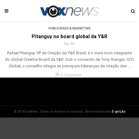
PUBLICIDADE & MARKETING
Pitanguy no board global da Y&R
fev 06
Rafael Pitanguy, VP de Criação da Y&R Brasil, é o mais novo integrante
do Global Creative Board da Y&R. Sob o comando de Tony Granger, CCO
Global, o conselho integra as principais lideranças da criação das ...
chat_bubble
0 Comment
© 2018 VoxNews. Todos os direitos reservados. Desenvolvido pela
E-gnição