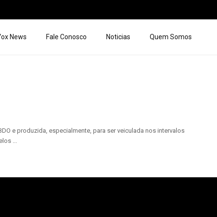
 Vox News
Fale Conosco
Noticias
Quem Somos
O e produzida, especialmente, para ser veiculada nos intervalos
os ...