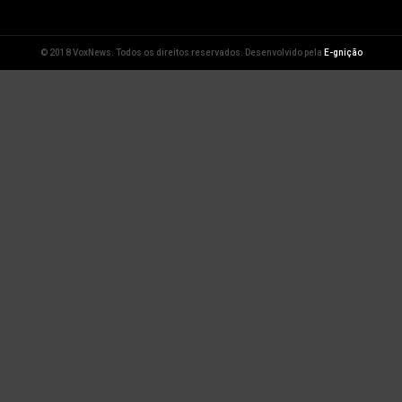
© 2018 VoxNews. Todos os direitos reservados. Desenvolvido pela
E-gnição