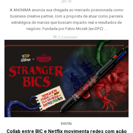
jan 26
A ANONIMA anuncia sua chegada ao mercado posicionada como
business creative partner, com a proposta de atuar como parceira
estratégica de marcas que buscam impacto real e resultados de
negócio. Fundada por Fabio Mozeli (ex-DPZ) ...
chat_bubble
0 Comment
DIGITAL
Collab entre BIC e Netflix movimenta redes com ação