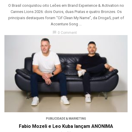
O Brasil conquistou oito Leões em Brand Experience & Activation no
Cannes Lions 2026: dois Ouros, duas Pratas e quatro Bronzes. Os
principais destaques foram “Cif Clean My Name”, da Droga5, part of
Accenture Song ...
chat_bubble
0 Comment
PUBLICIDADE & MARKETING
Fabio Mozeli e Leo Kuba lançam ANONIMA