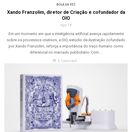
BOLA DA VEZ
Xando Franzolim, diretor de Criação e cofundador da
OIO
ago 18
Em um momento em que a inteligência artificial avança rapidamente
sobre os processos criativos, a OIO, estúdio de ilustração cofundado
por Xando Franzolim, reforça a importância do traço humano como
diferencial no mercado publicitário. Com ...
chat_bubble
0 Comment