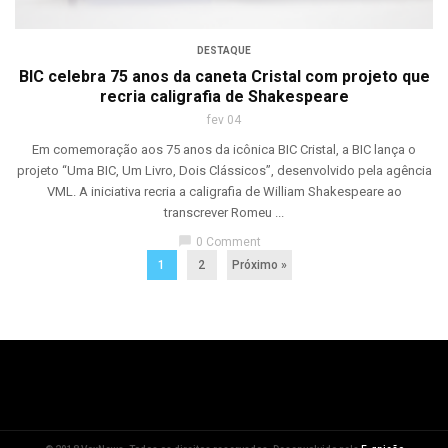
DESTAQUE
BIC celebra 75 anos da caneta Cristal com projeto que
recria caligrafia de Shakespeare
fev 04
Em comemoração aos 75 anos da icônica BIC Cristal, a BIC lança o
projeto “Uma BIC, Um Livro, Dois Clássicos”, desenvolvido pela agência
VML. A iniciativa recria a caligrafia de William Shakespeare ao
transcrever Romeu ...
chat_bubble
0 Comment
1
2
Próximo »