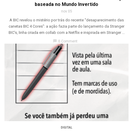
baseada no Mundo Invertido
nov 05
A BIC revelou o mistério por trás do recente “desaparecimento das
canetas BIC 4 Cores”: a ação fazia parte do lançamento da Stranger
BIC’s, linha criada em collab com a Netflix e inspirada em Stranger ...
chat_bubble
0 Comment
DIGITAL