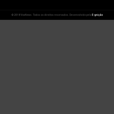
© 2018 VoxNews. Todos os direitos reservados. Desenvolvido pela
E-gnição