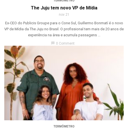
TERMÔMETRO
The Juju tem novo VP de Mídia
nov 21
Ex-CEO do Publicis Groupe para o Cone Sul, Guillermo Bonmatí é o novo
VP de Mídia da The Juju no Brasil. O profissional tem mais de 20 anos de
experiência na área e acumula passagens ...
chat_bubble
0 Comment
TERMÔMETRO