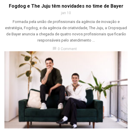
Fogdog e The Juju têm novidades no time de Bayer
jan 10
Formada pela união de profissionais da agência de inovação e
estratégia, Fogdog, e da agência de criatividade, The Juju, a Cropsquad
de Bayer anuncia a chegada de quatro novos profissionais que ficarão
responsáveis pelo atendimento ...
chat_bubble
0 Comment