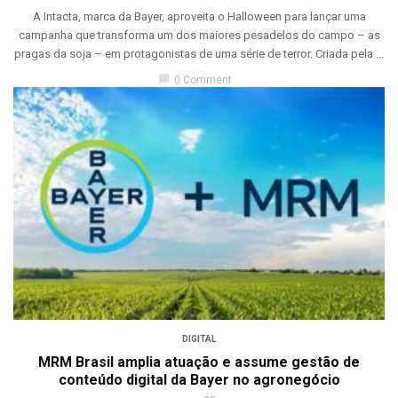
A Intacta, marca da Bayer, aproveita o Halloween para lançar uma
campanha que transforma um dos maiores pesadelos do campo – as
pragas da soja – em protagonistas de uma série de terror. Criada pela ...
chat_bubble
0 Comment
DIGITAL
MRM Brasil amplia atuação e assume gestão de
conteúdo digital da Bayer no agronegócio