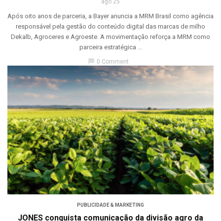
ago 25
Após oito anos de parceria, a Bayer anuncia a MRM Brasil como agência
responsável pela gestão do conteúdo digital das marcas de milho
Dekalb, Agroceres e Agroeste. A movimentação reforça a MRM como
parceira estratégica ...
chat_bubble
0 Comment
PUBLICIDADE & MARKETING
JONES conquista comunicação da divisão agro da