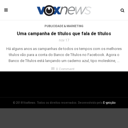
PUBLICIDADE & MARKETING
Uma campanha de títulos que fala de títulos
nov 17
Há alguns anos as campanhas de todos os tempos com os melhores
títulos vão para a conta do Banco de Títulos no Facebook. Agora o
Banco de Títulos está lançando um caderno azul, tipo moleskine, ...
chat_bubble
0 Comment
© 2018 VoxNews. Todos os direitos reservados. Desenvolvido pela
E-gnição