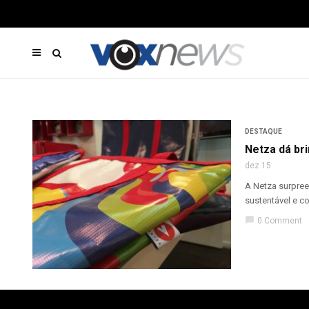
DESTAQUE
Netza dá br
dez 15
A Netza surpree
sustentável e c
chat_bubble
0 Comment