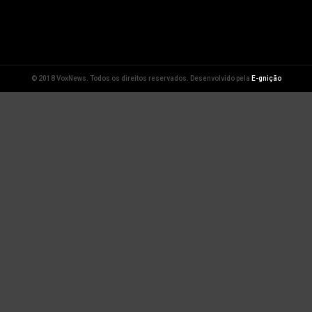
© 2018 VoxNews. Todos os direitos reservados. Desenvolvido pela
E-gnição