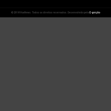
© 2018 VoxNews. Todos os direitos reservados. Desenvolvido pela
E-gnição