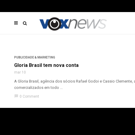
PUBLICIDADE & MARKETING
Gloria Brasil tem nova conta
mar 10
A Gloria Brasil, agência dos sócios Rafael Godoi e Cassio Clemente
comercializados em todo ...
chat_bubble
0 Comment