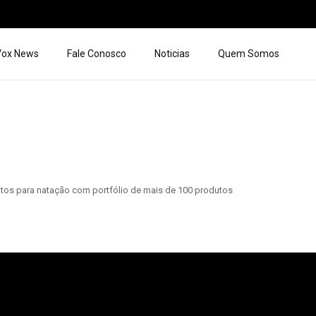
 Vox News
Fale Conosco
Noticias
Quem Somos
ntos para natação com portfólio de mais de 100 produtos