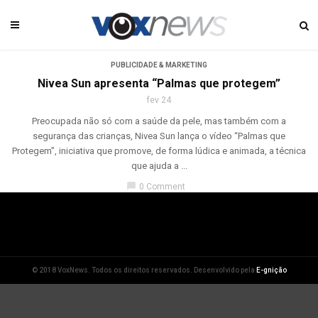
PUBLICIDADE & MARKETING
Nivea Sun apresenta “Palmas que protegem”
fev 24
Preocupada não só com a saúde da pele, mas também com a
segurança das crianças, Nivea Sun lança o vídeo “Palmas que
Protegem”, iniciativa que promove, de forma lúdica e animada, a técnica
que ajuda a ...
chat_bubble
0 Comment
© 2018 VoxNews. Todos os direitos reservados. Desenvolvido pela
E-gnição