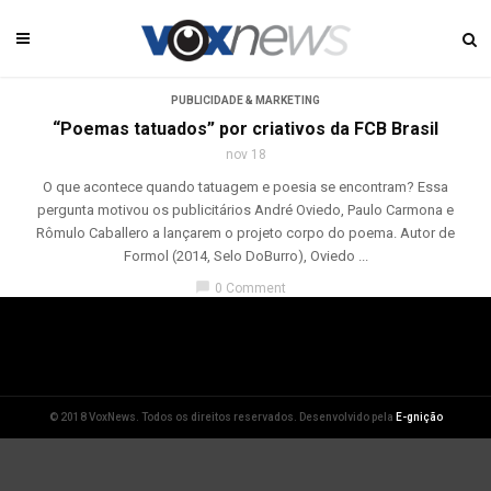
PUBLICIDADE & MARKETING
“Poemas tatuados” por criativos da FCB Brasil
nov 18
O que acontece quando tatuagem e poesia se encontram? Essa
pergunta motivou os publicitários André Oviedo, Paulo Carmona e
Rômulo Caballero a lançarem o projeto corpo do poema. Autor de
Formol (2014, Selo DoBurro), Oviedo ...
chat_bubble
0 Comment
© 2018 VoxNews. Todos os direitos reservados. Desenvolvido pela
E-gnição