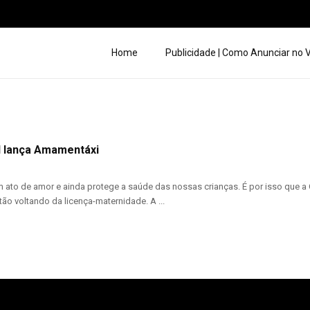
Home
Publicidade | Como Anunciar no
il lança Amamentáxi
ato de amor e ainda protege a saúde das nossas crianças. É por isso que a 
o voltando da licença-maternidade. A ...