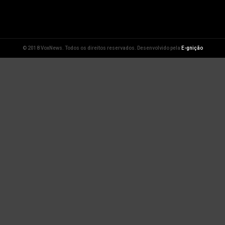
© 2018 VoxNews. Todos os direitos reservados. Desenvolvido pela
E-gnição